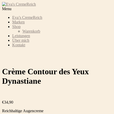
Menu
Eva’s CremeReich
Marken
Shop
Warenkorb
Leistungen
Über mich
Kontakt
Crème Contour des Yeux
Dynastiane
€
34,90
Reichhaltige Augencreme