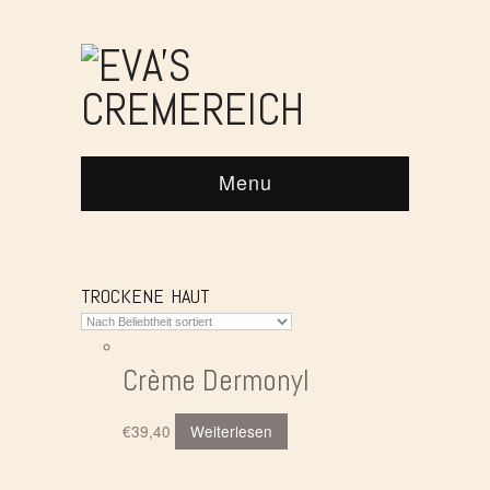
Menu
TROCKENE HAUT
Crème Dermonyl
€
39,40
Weiterlesen