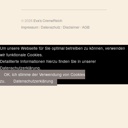
© 2026
Eva's CremeReich
Impressum
/
Datenschutz
/
Disclaimer
/
AGB
Um unsere Webseite für Sie optimal betreiben zu können, verwenden
wir funktionale Cookies.
Detaillierte Informationen hierzu finden Sie in unserer
Datenschutzerklärung.
OK, ich stimme der Verwendung von Cookies
zu.
Datenschutzerklärung